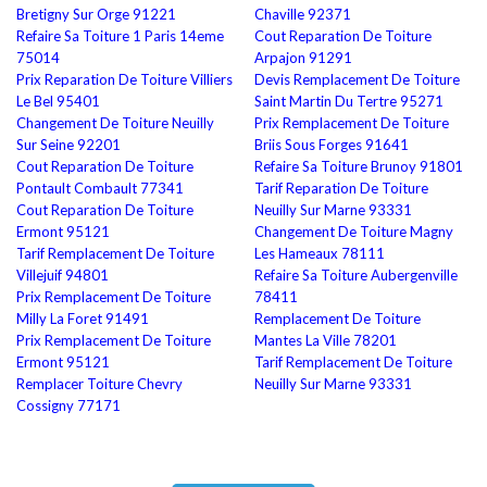
Bretigny Sur Orge 91221
Chaville 92371
Refaire Sa Toiture 1 Paris 14eme
Cout Reparation De Toiture
75014
Arpajon 91291
Prix Reparation De Toiture Villiers
Devis Remplacement De Toiture
Le Bel 95401
Saint Martin Du Tertre 95271
Changement De Toiture Neuilly
Prix Remplacement De Toiture
Sur Seine 92201
Briis Sous Forges 91641
Cout Reparation De Toiture
Refaire Sa Toiture Brunoy 91801
Pontault Combault 77341
Tarif Reparation De Toiture
Cout Reparation De Toiture
Neuilly Sur Marne 93331
Ermont 95121
Changement De Toiture Magny
Tarif Remplacement De Toiture
Les Hameaux 78111
Villejuif 94801
Refaire Sa Toiture Aubergenville
Prix Remplacement De Toiture
78411
Milly La Foret 91491
Remplacement De Toiture
Prix Remplacement De Toiture
Mantes La Ville 78201
Ermont 95121
Tarif Remplacement De Toiture
Remplacer Toiture Chevry
Neuilly Sur Marne 93331
Cossigny 77171