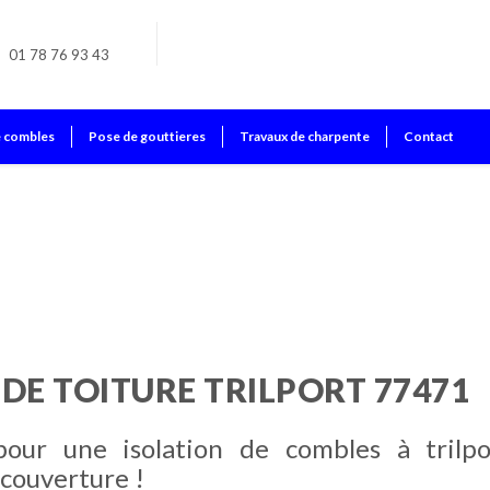
01 78 76 93 43
e combles
Pose de gouttieres
Travaux de charpente
Contact
 DE TOITURE TRILPORT 77471
pour une isolation de combles à trilpo
couverture !