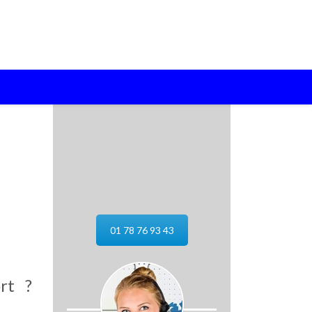
01 78 76 93 43
rt ?