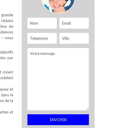
s grande
 réduire
ation de
pétences
s – nous
objectifs
bles par
t créant
possèdent
apeur et
 dans le
se de la
ettes et