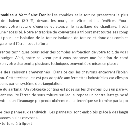
 combles
à Vert-Saint-Denis
:
Les combles et la toiture présentent la plu
 de chaleur (30 %) devant les murs, les vitres et les fenêtres. Pour
ement votre facture d’énergie et stopper le gaspillage de chauffage, l’isol
une nécessité. Notre entreprise de couverture à trilport met toutes ses com
it pour une isolation de la toiture isolation de toiture et donc des comble
alement l’écran sous toiture.
férentes techniques pour isoler des combles en fonction de votre toit, de vos 
 budget. Ainsi, notre couvreur peut vous proposer une isolation de com
Selon votre charpente, plusieurs techniques peuvent être mises en place :
ue des caissons chevronnés
: Dans ce cas, les chevrons encadrent l’isolan
son. Cette technique n’est pas adaptée aux fermettes industrielles car elles 
 unis par un système de triangulation.
e du sarking
: Un voligeage continu est posé sur les chevrons, puis un pare-v
Vient ensuite l’écran de sous-toiture sur lequel repose un contre-lattage posé
ente et un liteaunage perpendiculairement. La technique se termine par la po
ue des panneaux sandwich
: Les panneaux sont emboîtés grâce à des langu
 pannes ou les chevrons.
-toiture à trilport