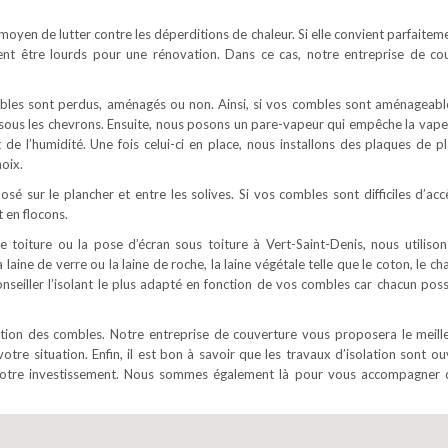
on moyen de lutter contre les déperditions de chaleur. Si elle convient parfaite
ent être lourds pour une rénovation. Dans ce cas, notre entreprise de co
ombles sont perdus, aménagés ou non. Ainsi, si vos combles sont aménageabl
é sous les chevrons. Ensuite, nous posons un pare-vapeur qui empêche la vape
t de l’humidité. Une fois celui-ci en place, nous installons des plaques de pl
oix.
osé sur le plancher et entre les solives. Si vos combles sont difficiles d’acc
 en flocons.
e toiture ou la pose d’écran sous toiture à Vert-Saint-Denis, nous utilison
 laine de verre ou la laine de roche, la laine végétale telle que le coton, le c
 conseiller l’isolant le plus adapté en fonction de vos combles car chacun pos
lation des combles. Notre entreprise de couverture vous proposera le meill
votre situation. Enfin, il est bon à savoir que les travaux d’isolation sont o
e votre investissement. Nous sommes également là pour vous accompagner 