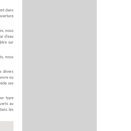
ment dans
uverture
es, nous
ur d’eau
âtre sur
ès, nous
s divers
hanvre ou
sède ses
eur type
uverts au
dans les