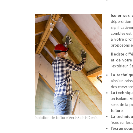
Isoler ses
déperdition
significativ
combles est 
à votre prof
proposons ég
Il existe dif
et de votre
l’extérieur. 
La techniq
ainsi un cais
des chevrons
La techniqu
un isolant. 
sens de la p
toiture.
La techniq
isolation de toiture Vert-Saint-Denis
fixés sur les
l’écran sous