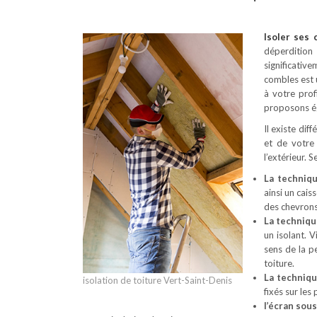
Isoler ses
déperdition
significativ
combles est 
à votre prof
proposons ég
Il existe dif
et de votre
l’extérieur. 
La techniq
ainsi un cais
des chevrons
La techniqu
un isolant. 
sens de la p
toiture.
La techniq
isolation de toiture Vert-Saint-Denis
fixés sur les
l’écran sou