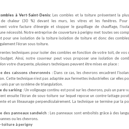
 combles
à Vert-Saint-Denis
:
Les combles et la toiture présentent la plu
 de chaleur (30 %) devant les murs, les vitres et les fenêtres. Pour
ement votre facture d’énergie et stopper le gaspillage de chauffage, l’isol
une nécessité. Notre entreprise de couverture à perigny met toutes ses com
it pour une isolation de la toiture isolation de toiture et donc des comble
alement l’écran sous toiture.
férentes techniques pour isoler des combles en fonction de votre toit, de vos 
 budget. Ainsi, notre couvreur peut vous proposer une isolation de com
Selon votre charpente, plusieurs techniques peuvent être mises en place :
ue des caissons chevronnés
: Dans ce cas, les chevrons encadrent l’isolan
son. Cette technique n’est pas adaptée aux fermettes industrielles car elles 
 unis par un système de triangulation.
e du sarking
: Un voligeage continu est posé sur les chevrons, puis un pare-v
Vient ensuite l’écran de sous-toiture sur lequel repose un contre-lattage posé
ente et un liteaunage perpendiculairement. La technique se termine par la po
ue des panneaux sandwich
: Les panneaux sont emboîtés grâce à des langu
 pannes ou les chevrons.
s-toiture à perigny