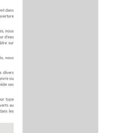
ment dans
uverture
es, nous
ur d’eau
âtre sur
ès, nous
s divers
hanvre ou
sède ses
eur type
uverts au
dans les