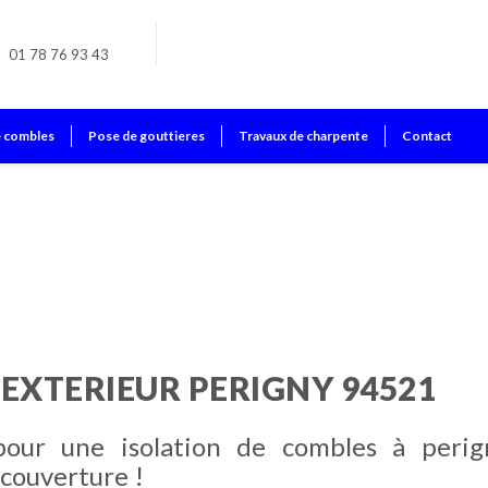
01 78 76 93 43
e combles
Pose de gouttieres
Travaux de charpente
Contact
 EXTERIEUR PERIGNY 94521
pour une isolation de combles à perig
couverture !