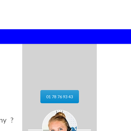
01 78 76 93 43
ny ?