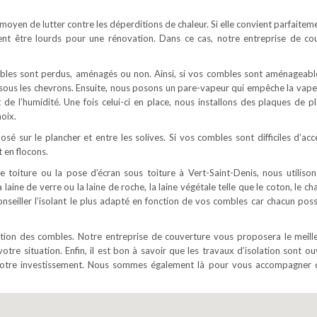
n moyen de lutter contre les déperditions de chaleur. Si elle convient parfaite
ent être lourds pour une rénovation. Dans ce cas, notre entreprise de co
ombles sont perdus, aménagés ou non. Ainsi, si vos combles sont aménageabl
é sous les chevrons. Ensuite, nous posons un pare-vapeur qui empêche la vape
t de l’humidité. Une fois celui-ci en place, nous installons des plaques de pl
oix.
osé sur le plancher et entre les solives. Si vos combles sont difficiles d’acc
 en flocons.
e toiture ou la pose d’écran sous toiture à Vert-Saint-Denis, nous utilison
 laine de verre ou la laine de roche, la laine végétale telle que le coton, le c
conseiller l’isolant le plus adapté en fonction de vos combles car chacun pos
lation des combles. Notre entreprise de couverture vous proposera le meill
votre situation. Enfin, il est bon à savoir que les travaux d’isolation sont o
e votre investissement. Nous sommes également là pour vous accompagner 