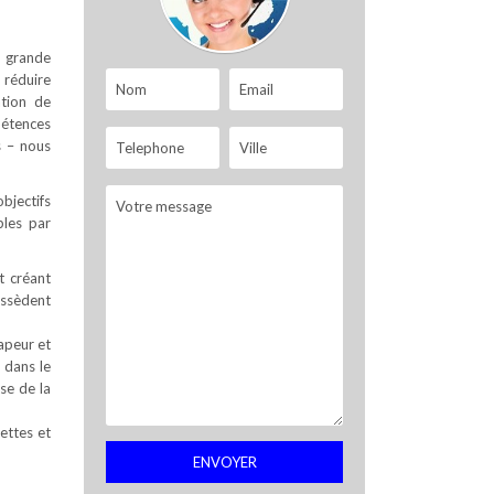
s grande
 réduire
ation de
pétences
s – nous
objectifs
bles par
t créant
possèdent
apeur et
 dans le
se de la
ettes et