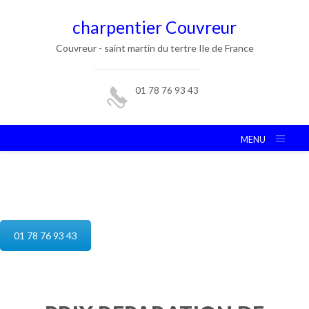
charpentier Couvreur
Couvreur - saint martin du tertre Ile de France
01 78 76 93 43
MENU
reparation de toiture saint martin du
tertre
01 78 76 93 43