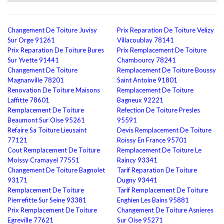
Changement De Toiture Juvisy
Prix Reparation De Toiture Velizy
Sur Orge 91261
Villacoublay 78141
Prix Reparation De Toiture Bures
Prix Remplacement De Toiture
Sur Yvette 91441
Chambourcy 78241
Changement De Toiture
Remplacement De Toiture Boussy
Magnanville 78201
Saint Antoine 91801
Renovation De Toiture Maisons
Remplacement De Toiture
Laffitte 78601
Bagneux 92221
Remplacement De Toiture
Refection De Toiture Presles
Beaumont Sur Oise 95261
95591
Refaire Sa Toiture Lieusaint
Devis Remplacement De Toiture
77121
Roissy En France 95701
Cout Remplacement De Toiture
Remplacement De Toiture Le
Moissy Cramayel 77551
Raincy 93341
Changement De Toiture Bagnolet
Tarif Reparation De Toiture
93171
Dugny 93441
Remplacement De Toiture
Tarif Remplacement De Toiture
Pierrefitte Sur Seine 93381
Enghien Les Bains 95881
Prix Remplacement De Toiture
Changement De Toiture Asnieres
Egreville 77621
Sur Oise 95271