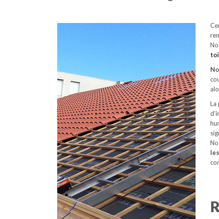
Ce
rem
No
to
No
cou
alo
La
d’i
hu
si
No
le
con