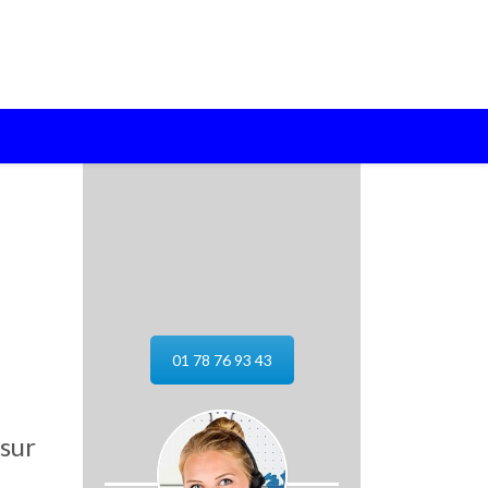
01 78 76 93 43
 sur