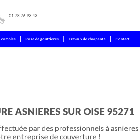
01 78 76 93 43
e combles
Pose de gouttieres
Travaux de charpente
Contact
ur oise
RE ASNIERES SUR OISE 95271
ffectuée par des professionnels à asnieres
otre entreprise de couverture !