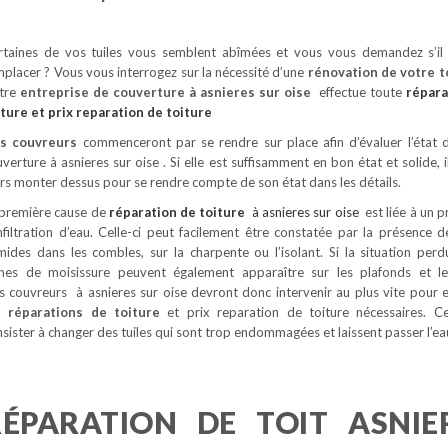
rtaines de vos tuiles vous semblent abîmées et vous vous demandez s’il 
placer ? Vous vous interrogez sur la nécessité d’une
rénovation de votre t
tre
entreprise de couverture à asnieres sur oise
effectue toute
répara
iture
et prix reparation de toiture
s couvreurs
commenceront par se rendre sur place afin d’évaluer l’état 
verture à asnieres sur oise . Si elle est suffisamment en bon état et solide, 
rs monter dessus pour se rendre compte de son état dans les détails.
 première cause de
réparation de toiture
à asnieres sur oise
est liée à un 
nfiltration d’eau. Celle-ci peut facilement être constatée par la présence d
mides dans les combles, sur la charpente ou l’isolant. Si la situation perd
gnes de moisissure peuvent également apparaître sur les plafonds et l
s couvreurs à asnieres sur oise devront donc intervenir au plus vite pour e
s réparations de toiture
et prix reparation de toiture nécessaires. C
sister à changer des tuiles qui sont trop endommagées et laissent passer l’ea
RÉPARATION DE TOIT ASNIE