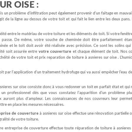
UR OISE :
s un problème d’infiltration peut également provenir d’un faîtage en mauvais 
git de la ligne au-dessus de votre toit et qui fait le lien entre les deux pans
éité entre le matériau de votre toiture et les éléments de toit. Si votre fenêtr
eau passe. De même, votre souche de cheminée doit être parfaitement étan
minée et le toit doit avoir été réalisée avec précision. Ce sont les solins qu
éité soit assurée entre
votre couverture
et chaque élément de toit. Nos c
chéité de votre toit et prix reparation de toiture à asnieres sur oise . L’humi
oit par l’application d’un traitement hydrofuge qui va aussi empêcher l’eau de
nieres sur oise consiste donc à vous redonner un toit en parfait état et qui n
à un professionnel dès que vous constatez l’apparition d’un problème pl
aux auront plus d’ampleur. Les connaissances de nos couvreurs leur perme
ettre en place les mesures nécessaires.
prise de couverture
à asnieres sur oise effectue une rénovation partielle o
ralité de votre toiture.
re entreprise de couverture effectue toute réparation de toiture à asnieres 