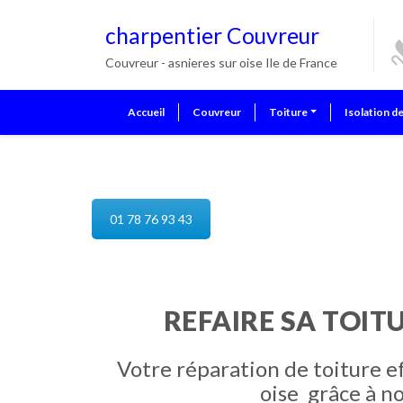
charpentier Couvreur
Couvreur - asnieres sur oise Ile de France
Accueil
Couvreur
Toiture
Isolation d
reparation de toiture asnieres s
01 78 76 93 43
REFAIRE SA TOITU
Votre réparation de toiture e
oise grâce à n