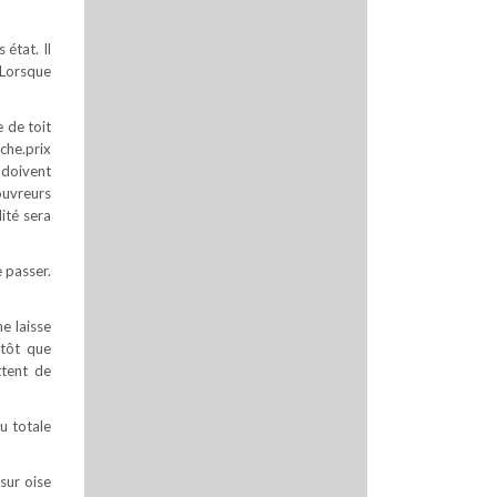
état. Il
. Lorsque
e de toit
che.prix
i doivent
ouvreurs
dité sera
 passer.
e laisse
utôt que
ttent de
u totale
sur oise