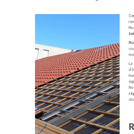
Ce
rem
No
to
No
cou
mon
La
d’i
hu
si
No
ré
cha