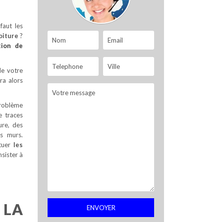
faut les
oiture
?
tion de
de votre
rra alors
problème
e traces
ure, des
es murs.
ctuer
les
sister à
LA