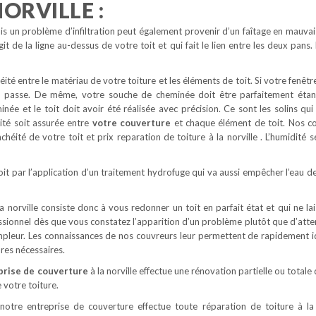
ORVILLE :
s un problème d’infiltration peut également provenir d’un faîtage en mauvais 
git de la ligne au-dessus de votre toit et qui fait le lien entre les deux pans
éité entre le matériau de votre toiture et les éléments de toit. Si votre fenêtr
eau passe. De même, votre souche de cheminée doit être parfaitement étan
minée et le toit doit avoir été réalisée avec précision. Ce sont les solins qu
éité soit assurée entre
votre couverture
et chaque élément de toit. Nos c
chéité de votre toit et prix reparation de toiture à la norville . L’humidité s
oit par l’application d’un traitement hydrofuge qui va aussi empêcher l’eau de
 norville consiste donc à vous redonner un toit en parfait état et qui ne lai
essionnel dès que vous constatez l’apparition d’un problème plutôt que d’atte
ampleur. Les connaissances de nos couvreurs leur permettent de rapidement id
ures nécessaires.
rise de couverture
à la norville effectue une rénovation partielle ou totale 
e votre toiture.
otre entreprise de couverture effectue toute réparation de toiture à la 