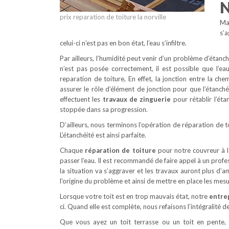
N
prix reparation de toiture la norville
Mai
s’a
celui-ci n’est pas en bon état, l’eau s’infiltre.
Par ailleurs, l’humidité peut venir d’un problème d’étanch
n’est pas posée correctement, il est possible que l’
reparation de toiture, En effet, la jonction entre la che
assurer le rôle d’élément de jonction pour que l’étanch
effectuent les
travaux de zinguerie
pour rétablir l’étan
stoppée dans sa progression.
D’ailleurs, nous terminons l’opération de réparation de t
L’étanchéité est ainsi parfaite.
Chaque
réparation de toiture
pour notre couvreur à la
passer l’eau. Il est recommandé de faire appel à un prof
la situation va s’aggraver et les travaux auront plus d’
l’origine du problème et ainsi de mettre en place les mes
Lorsque votre toit est en trop mauvais état, notre
entrep
ci. Quand elle est complète, nous refaisons l’intégralité d
Que vous ayez un toit terrasse ou un toit en pente, n