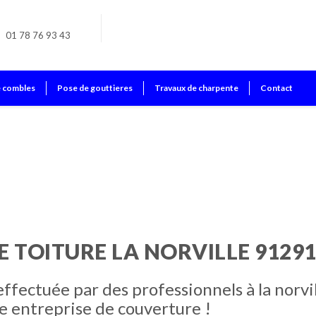
01 78 76 93 43
e combles
Pose de gouttieres
Travaux de charpente
Contact
 TOITURE LA NORVILLE 9129
ffectuée par des professionnels à la norvi
e entreprise de couverture !