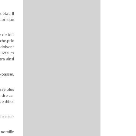
état. Il
. Lorsque
e de toit
che.prix
i doivent
ouvreurs
era ainsi
 passer.
sse plus
ndre car
entifier
de celui-
norville