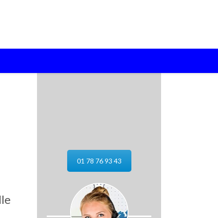
01 78 76 93 43
1
lle