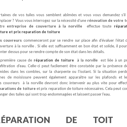
rtaines de vos tuiles vous semblent abîmées et vous vous demandez s’il 
placer ? Vous vous interrogez sur la nécessité d’une
rénovation de votre t
tre
entreprise de couverture à la norville
effectue toute
répara
iture
et prix reparation de toiture
s couvreurs
commenceront par se rendre sur place afin d’évaluer l’état 
verture à la norville . Si elle est suffisamment en bon état et solide, il pou
ter dessus pour se rendre compte de son état dans les détails.
 première cause de
réparation de toiture
à la norville
est liée à un 
nfiltration d’eau. Celle-ci peut facilement être constatée par la présence d
mides dans les combles, sur la charpente ou l’isolant. Si la situation perd
gnes de moisissure peuvent également apparaître sur les plafonds et l
s couvreurs à la norville devront donc intervenir au plus vite pour effe
parations de toiture
et prix reparation de toiture nécessaires. Cela peut con
nger des tuiles qui sont trop endommagées et laissent passer l’eau.
RÉPARATION DE TOIT 