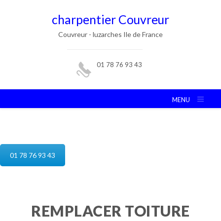
charpentier Couvreur
Couvreur - luzarches Ile de France
01 78 76 93 43
MENU
reparation de toiture luzarches
01 78 76 93 43
REMPLACER TOITURE