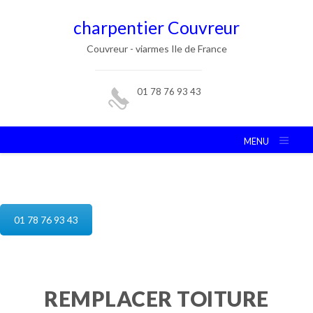
charpentier Couvreur
Couvreur - viarmes Ile de France
01 78 76 93 43
MENU
reparation de toiture viarmes
01 78 76 93 43
REMPLACER TOITURE