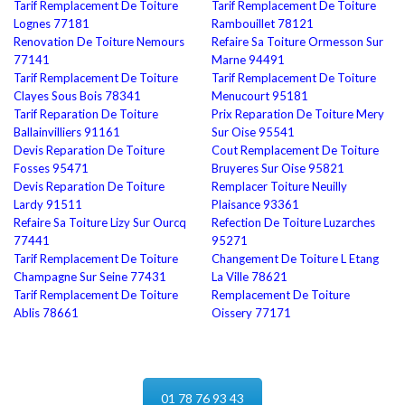
Tarif Remplacement De Toiture
Tarif Remplacement De Toiture
Lognes 77181
Rambouillet 78121
Renovation De Toiture Nemours
Refaire Sa Toiture Ormesson Sur
77141
Marne 94491
Tarif Remplacement De Toiture
Tarif Remplacement De Toiture
Clayes Sous Bois 78341
Menucourt 95181
Tarif Reparation De Toiture
Prix Reparation De Toiture Mery
Ballainvilliers 91161
Sur Oise 95541
Devis Reparation De Toiture
Cout Remplacement De Toiture
Fosses 95471
Bruyeres Sur Oise 95821
Devis Reparation De Toiture
Remplacer Toiture Neuilly
Lardy 91511
Plaisance 93361
Refaire Sa Toiture Lizy Sur Ourcq
Refection De Toiture Luzarches
77441
95271
Tarif Remplacement De Toiture
Changement De Toiture L Etang
Champagne Sur Seine 77431
La Ville 78621
Tarif Remplacement De Toiture
Remplacement De Toiture
Ablis 78661
Oissery 77171
01 78 76 93 43