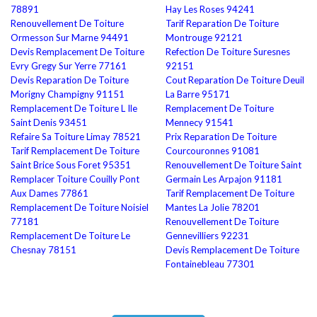
78891
Hay Les Roses 94241
Renouvellement De Toiture
Tarif Reparation De Toiture
Ormesson Sur Marne 94491
Montrouge 92121
Devis Remplacement De Toiture
Refection De Toiture Suresnes
Evry Gregy Sur Yerre 77161
92151
Devis Reparation De Toiture
Cout Reparation De Toiture Deuil
Morigny Champigny 91151
La Barre 95171
Remplacement De Toiture L Ile
Remplacement De Toiture
Saint Denis 93451
Mennecy 91541
Refaire Sa Toiture Limay 78521
Prix Reparation De Toiture
Tarif Remplacement De Toiture
Courcouronnes 91081
Saint Brice Sous Foret 95351
Renouvellement De Toiture Saint
Remplacer Toiture Couilly Pont
Germain Les Arpajon 91181
Aux Dames 77861
Tarif Remplacement De Toiture
Remplacement De Toiture Noisiel
Mantes La Jolie 78201
77181
Renouvellement De Toiture
Remplacement De Toiture Le
Gennevilliers 92231
Chesnay 78151
Devis Remplacement De Toiture
Fontainebleau 77301